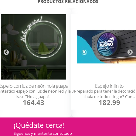
PRODUCTOS RELACIONADOS
Espejo con luz de neón hola guapa
Espejo infinito
ntástico espejo con luz de neón led y la
¿Preparado para tener la decoraci
frase ''Hola guapa!...
chula de todo el lugar? Con...
164.43
182.99
¡Quédate cerca!
Síguenos y mantente conectado