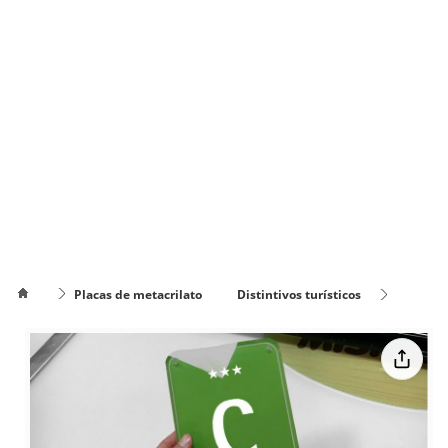
Placas de metacrilato
Distintivos turísticos
Distintivo Camping Comunidad Valenciana
Cómo
poner el
Cómo cambiar
texto en
de color el texto
varias
líneas