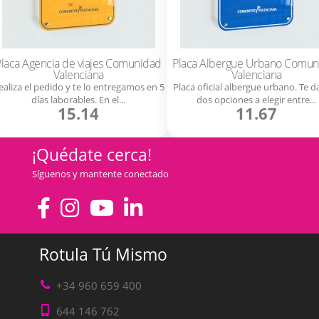
Placa Agencia de viajes Comunidad
Placa Albergue Urbano Comun
Valenciana
Valenciana
ealiza el pedido y te lo entregamos en 5
Placa oficial albergue urbano. Te 
días laborables. En el...
dos opciones a elegir entre...
15.14
11.67
¡Quédate cerca!
Síguenos y mantente conectado
Rotula Tú Mismo
+34 960 659 400
644 146 762