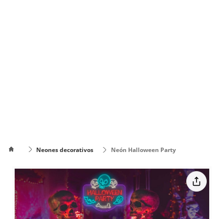
Neones decorativos
Neón Halloween Party
Cómo
poner el
Cómo cambiar
texto en
de color el texto
varias
líneas