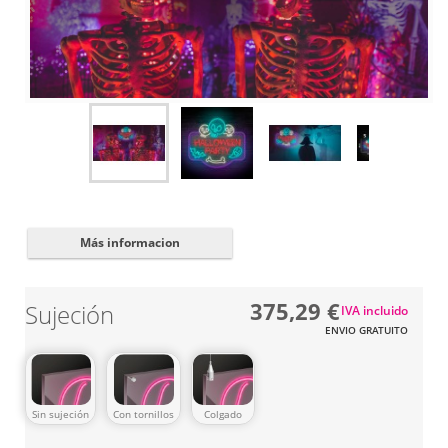
Cerrar
✖
Más informacion
375,29 €
Sujeción
IVA incluido
ENVIO GRATUITO
Sin sujeción
Con tornillos
Colgado