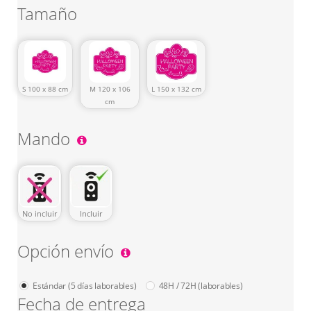
Tamaño
S 100 x 88 cm
M 120 x 106
L 150 x 132 cm
cm
Mando
No incluir
Incluir
Opción envío
Estándar (5 días laborables)
48H / 72H (laborables)
Fecha de entrega