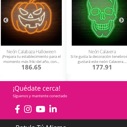
Neón Calabaza Halloween
Neón Calavera
¡Prepara tu establecimiento para el
Si te gusta la decoración tenebros
momento más friki del año, con...
gustará este neón Calavera....
186.65
177.91
¡Quédate cerca!
Síguenos y mantente conectado