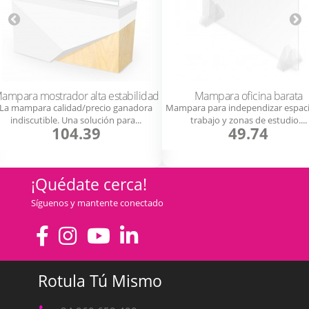
ampara mostrador alta estabilidad
Mampara oficina barata
La mampara calidad/precio ganadora
Mampara para independizar espaci
indiscutible. Una solución para...
trabajo y zonas de estudio....
104.39
49.74
¡Quédate cerca!
Síguenos y mantente conectado
Rotula Tú Mismo