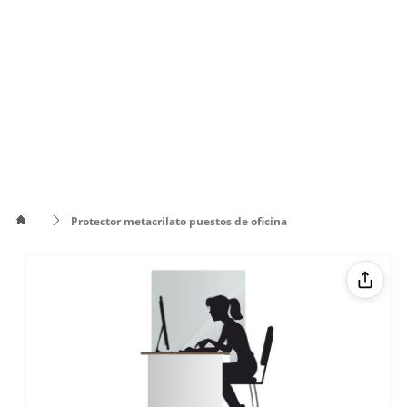
Protector metacrilato puestos de oficina
Cómo
poner el
Cómo cambiar
texto en
de color el texto
varias
líneas