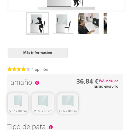
Cerrar
✖
Más informacion
1
opinión
36,84 €
Tamaño
IVA incluido
ENVIO GRATUITO
L 86 x 80 cm
S 62 x 80 cm
M 72 x 80 cm
Tipo de pata