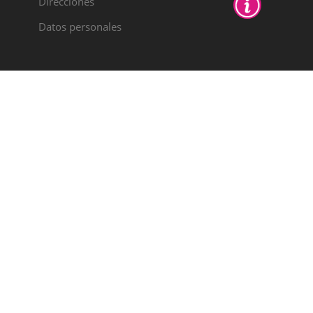
Direcciones
Datos personales
PYME
INNOVADORA
Válido hasta el 30
de junio de 2028
Colabora:
AYUDAS AL IMPULSO A LA
INTERNACIONALIZACIÓN DE PYMES
EXPORTADORAS DE LA COMUNITAT
VALENCIANA 2025.
Importe recibido: 19150,44
NTPRM/2025/136