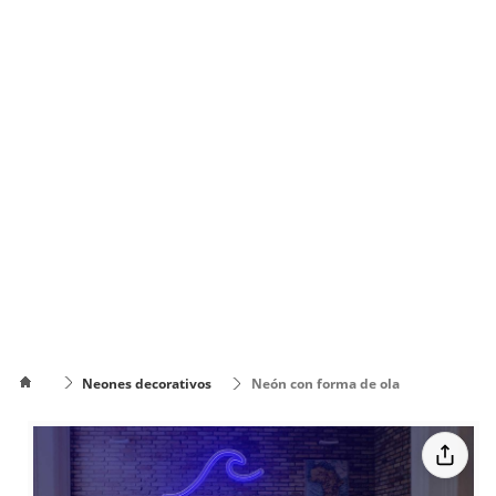
Neones decorativos
Neón con forma de ola
Cómo
poner el
Cómo cambiar
texto en
de color el texto
varias
líneas