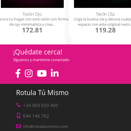
Neón Ojo
Neón Ola
cora tu hogar con este neón con forma
Coge la buena ola y decora cualq
de ojo minimalista y crea...
espacio con este original neón.
172.81
119.28
¡Quédate cerca!
Síguenos y mantente conectado
Rotula Tú Mismo
+34 960 659 400
644 146 762
info@rotulatumismo.com