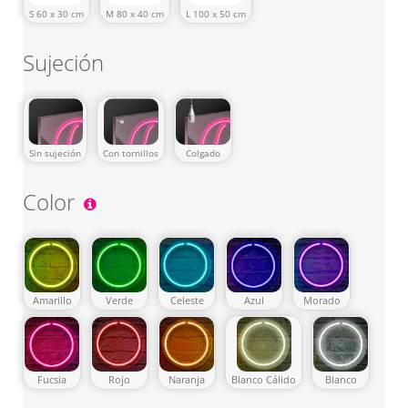
S 60 x 30 cm
M 80 x 40 cm
L 100 x 50 cm
Sujeción
Sin sujeción
Con tornillos
Colgado
Color
Amarillo
Verde
Celeste
Azul
Morado
Fucsia
Rojo
Naranja
Blanco Cálido
Blanco