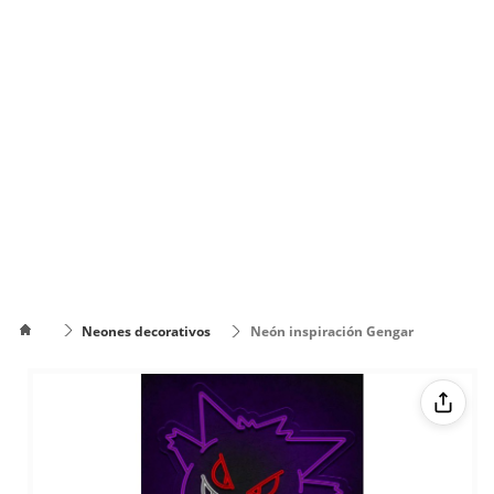
Neones decorativos
Neón inspiración Gengar
Cómo
poner el
Cómo cambiar
texto en
de color el texto
varias
líneas