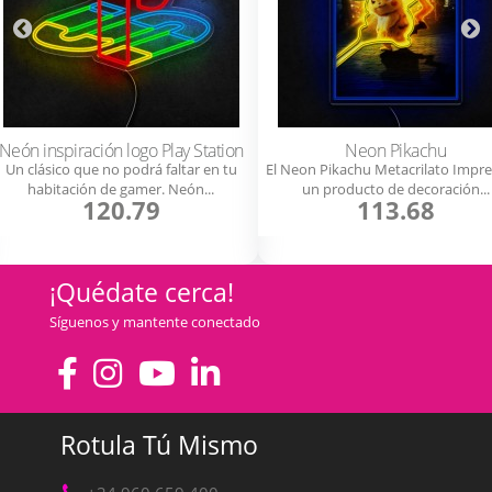
Neón inspiración logo Play Station
Neon Pikachu
Un clásico que no podrá faltar en tu
El Neon Pikachu Metacrilato Impre
habitación de gamer. Neón...
un producto de decoración...
120.79
113.68
¡Quédate cerca!
Síguenos y mantente conectado
Rotula Tú Mismo