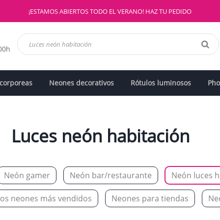
¡ESTAMOS ABIERTOS TODO EL VERANO! HAZ TU PEDIDO
:00h
 corporeas
Neones decorativos
Rótulos luminosos
Pho
Luces neón habitación
Neón gamer
Neón bar/restaurante
Neón luces h
Los neones más vendidos
Neones para tiendas
Ne