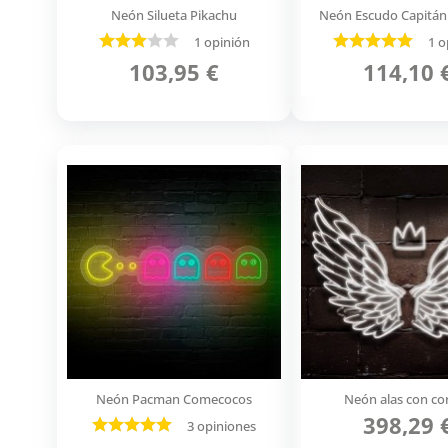
Neón Silueta Pikachu
Neón Escudo Capitán
1 opinión
1 o
103,95 €
114,10 
Neón Pacman Comecocos
Neón alas con co
398,29 
3 opiniones