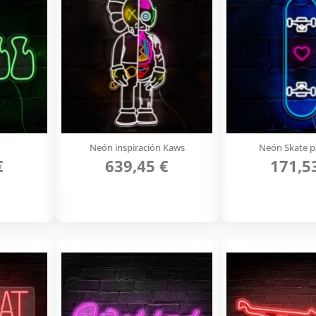
Neón inspiración Kaws
Neón Skate p
€
639,45 €
171,5