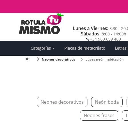
Lunes a Viernes:
8:30 - 20
Sábados:
8:00 - 14:00h
+34 960 659 400
Categorías
Placas de metacrilato
Letras
Neones decorativos
Luces neón habitación
Neones decorativos
Neón boda
Neones frases