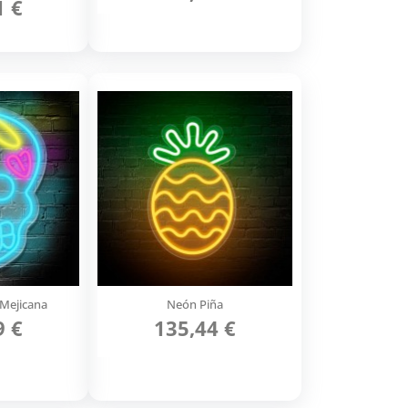
1 €
Mejicana
Neón Piña
9 €
135,44 €