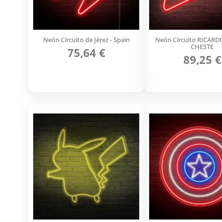
Neón Circuito de Jérez - Spain
Neón Circuito RICAR
CHESTE
75,64 €
89,25 €