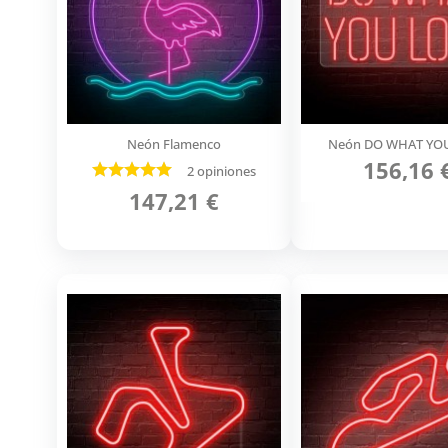
Neón Flamenco
Neón DO WHAT YO
156,16 
2 opiniones
147,21 €