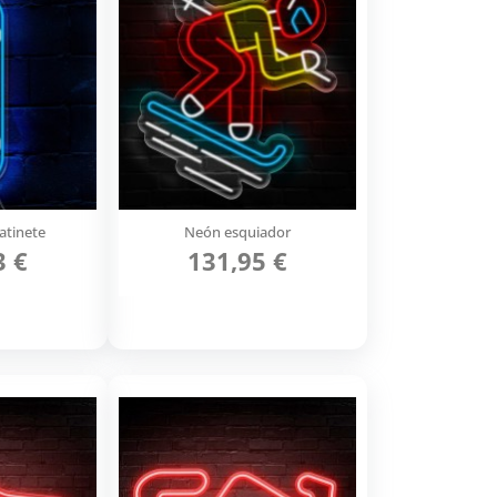
atinete
Neón esquiador
3 €
131,95 €