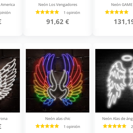
 America
Neón Los Vengadores
Neón GAME
pinión
1 opinión
€
91,62 €
131,1
rona
Neón alas chic
Neón Alas de áng
€
1 opinión
2