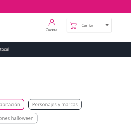
Carrito
Cuenta
tocall
abitación
Personajes y marcas
ones halloween