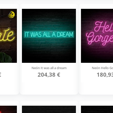
Neón It was all a dream
Neón Hello G
€
204,38 €
180,9