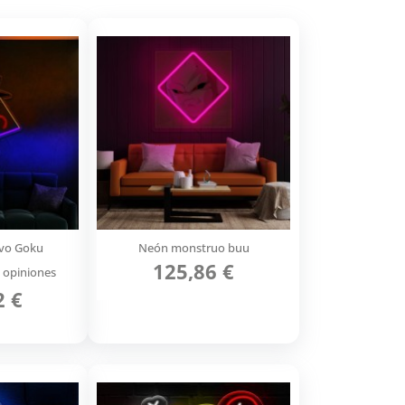
ivo Goku
Neón monstruo buu
125,86 €
 opiniones
2 €