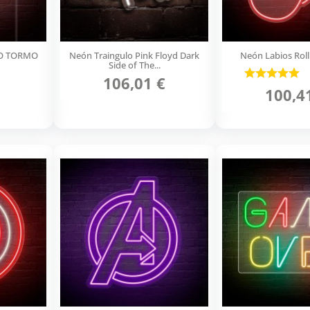
DO TORMO
Neón Traingulo Pink Floyd Dark
Neón Labios Roll
Side of The...
106,01 €
100,4