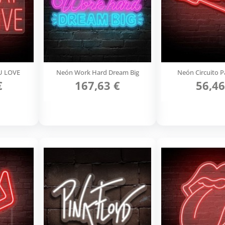
U LOVE
Neón Work Hard Dream Big
Neón Circuito P
€
167,63 €
56,46