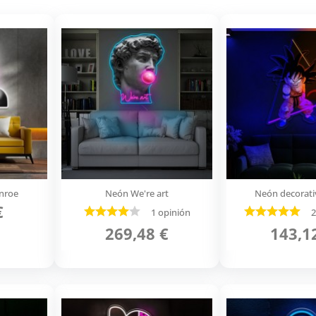
nroe
Neón We're art
Neón decorat
€
1 opinión
2
269,48 €
143,1