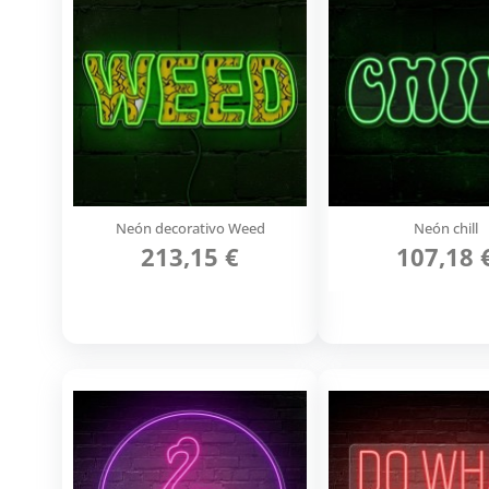
Neón decorativo Weed
Neón chill
213,15 €
107,18 