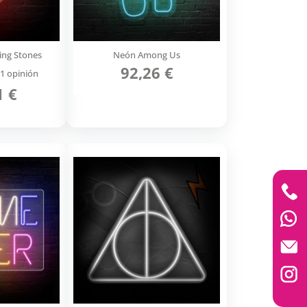
ing Stones
Neón Among Us
92,26 €
1 opinión
1 €