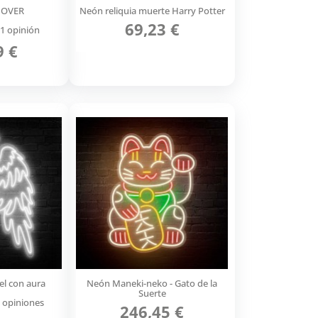
 OVER
Neón reliquia muerte Harry Potter
69,23 €
1 opinión
9 €
el con aura
Neón Maneki-neko - Gato de la
Suerte
 opiniones
246,45 €