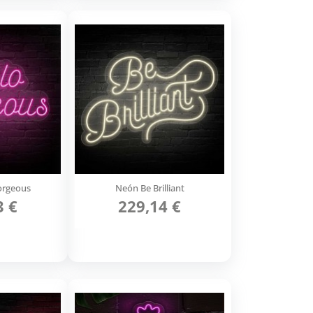
orgeous
Neón Be Brilliant
3 €
229,14 €