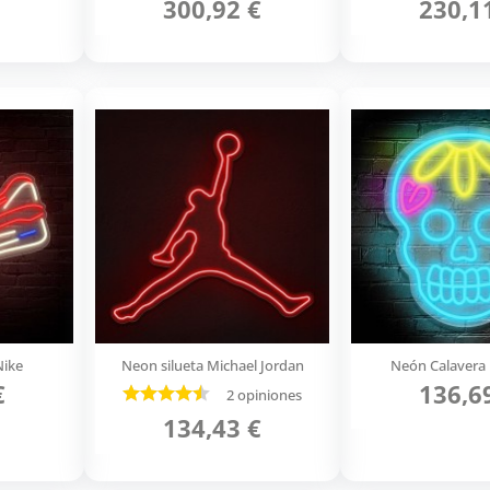
300,92 €
230,1
Nike
Neon silueta Michael Jordan
Neón Calavera 
€
136,6
2 opiniones
134,43 €